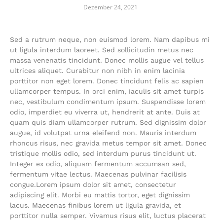
Dezember 24, 2021
Sed a rutrum neque, non euismod lorem. Nam dapibus mi
ut ligula interdum laoreet. Sed sollicitudin metus nec
massa venenatis tincidunt. Donec mollis augue vel tellus
ultrices aliquet. Curabitur non nibh in enim lacinia
porttitor non eget lorem. Donec tincidunt felis ac sapien
ullamcorper tempus. In orci enim, iaculis sit amet turpis
nec, vestibulum condimentum ipsum. Suspendisse lorem
odio, imperdiet eu viverra ut, hendrerit at ante. Duis at
quam quis diam ullamcorper rutrum. Sed dignissim dolor
augue, id volutpat urna eleifend non. Mauris interdum
rhoncus risus, nec gravida metus tempor sit amet. Donec
tristique mollis odio, sed interdum purus tincidunt ut.
Integer ex odio, aliquam fermentum accumsan sed,
fermentum vitae lectus. Maecenas pulvinar facilisis
congue.Lorem ipsum dolor sit amet, consectetur
adipiscing elit. Morbi eu mattis tortor, eget dignissim
lacus. Maecenas finibus lorem ut ligula gravida, et
porttitor nulla semper. Vivamus risus elit, luctus placerat